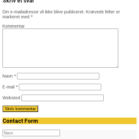
Skriv et svar
Din e-mailadresse vil ikke blive publiceret.
Krævede felter er
markeret med
*
Kommentar
Navn
*
E-mail
*
Websted
Contact Form