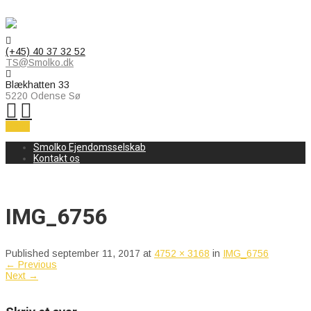
(+45) 40 37 32 52
TS@Smolko.dk
Blækhatten 33
5220 Odense Sø
Menu
Smolko Ejendomsselskab
Kontakt os
IMG_6756
Published
september 11, 2017
at
4752 × 3168
in
IMG_6756
←
Previous
Next
→