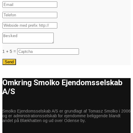
1 + 5 =
Omkring Smolko Ejendomsselskab
A/S
Smolko Ejendomsselskab A/S er grundlagt af Tomasz Smolko i 2006
og er administrationsselskab for ejendomme beliggende blandt
andet på Blækhatten og ud over Odense by.